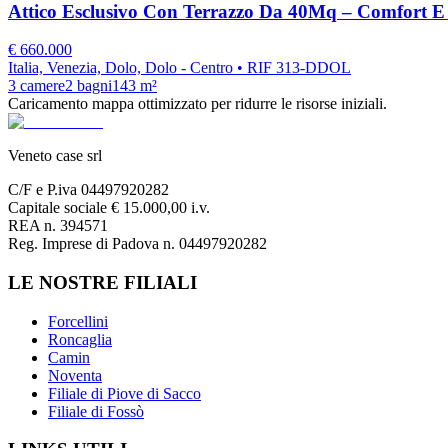
Attico Esclusivo Con Terrazzo Da 40Mq – Comfort E P
€
660.000
Italia, Venezia, Dolo, Dolo - Centro
• RIF 313-DDOL
3
camere
2
bagni
143
m²
Caricamento mappa ottimizzato per ridurre le risorse iniziali.
Veneto case srl
C/F e P.iva 04497920282
Capitale sociale € 15.000,00 i.v.
REA n. 394571
Reg. Imprese di Padova n. 04497920282
LE NOSTRE FILIALI
Forcellini
Roncaglia
Camin
Noventa
Filiale di Piove di Sacco
Filiale di Fossò