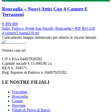
Roncaglia – Nuovi Attici Con 4 Camere E
Terrazzoni
€
495.000
Italia, Padova, Ponte San Nicolò, Roncaglia
• RIF RO-228
4
camere
2
bagni
210
m²
Caricamento mappa ottimizzato per ridurre le risorse iniziali.
Veneto case srl
C/F e P.iva 04497920282
Capitale sociale € 15.000,00 i.v.
REA n. 394571
Reg. Imprese di Padova n. 04497920282
LE NOSTRE FILIALI
Forcellini
Roncaglia
Camin
Noventa
Filiale di Piove di Sacco