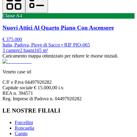
Classe
A4
Nuovi Attici Al Quarto Piano Con Ascensore
€
375.000
Italia, Padova, Piove di Sacco
• RIF PIO-065
3
camere
2
bagni
165
m²
Caricamento mappa ottimizzato per ridurre le risorse iniziali.
Veneto case srl
C/F e P.iva 04497920282
Capitale sociale € 15.000,00 i.v.
REA n. 394571
Reg. Imprese di Padova n. 04497920282
LE NOSTRE FILIALI
Forcellini
Roncaglia
Camin