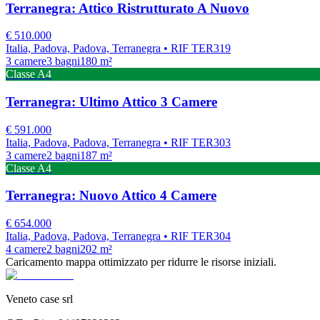
Terranegra: Attico Ristrutturato A Nuovo
€
510.000
Italia, Padova, Padova, Terranegra
• RIF TER319
3
camere
3
bagni
180
m²
Classe
A4
Terranegra: Ultimo Attico 3 Camere
€
591.000
Italia, Padova, Padova, Terranegra
• RIF TER303
3
camere
2
bagni
187
m²
Classe
A4
Terranegra: Nuovo Attico 4 Camere
€
654.000
Italia, Padova, Padova, Terranegra
• RIF TER304
4
camere
2
bagni
202
m²
Caricamento mappa ottimizzato per ridurre le risorse iniziali.
Veneto case srl