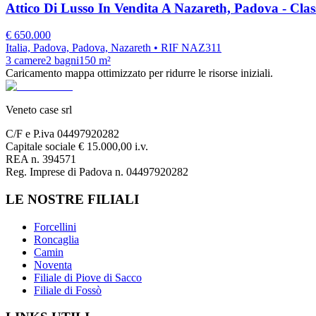
Attico Di Lusso In Vendita A Nazareth, Padova - Clas
€
650.000
Italia, Padova, Padova, Nazareth
• RIF NAZ311
3
camere
2
bagni
150
m²
Caricamento mappa ottimizzato per ridurre le risorse iniziali.
Veneto case srl
C/F e P.iva 04497920282
Capitale sociale € 15.000,00 i.v.
REA n. 394571
Reg. Imprese di Padova n. 04497920282
LE NOSTRE FILIALI
Forcellini
Roncaglia
Camin
Noventa
Filiale di Piove di Sacco
Filiale di Fossò