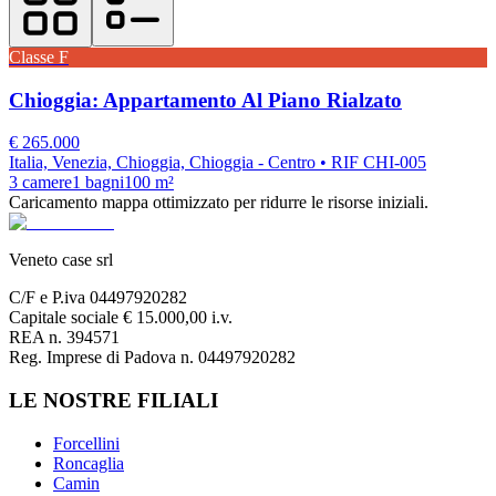
Classe
F
Chioggia: Appartamento Al Piano Rialzato
€
265.000
Italia, Venezia, Chioggia, Chioggia - Centro
• RIF CHI-005
3
camere
1
bagni
100
m²
Caricamento mappa ottimizzato per ridurre le risorse iniziali.
Veneto case srl
C/F e P.iva 04497920282
Capitale sociale € 15.000,00 i.v.
REA n. 394571
Reg. Imprese di Padova n. 04497920282
LE NOSTRE FILIALI
Forcellini
Roncaglia
Camin