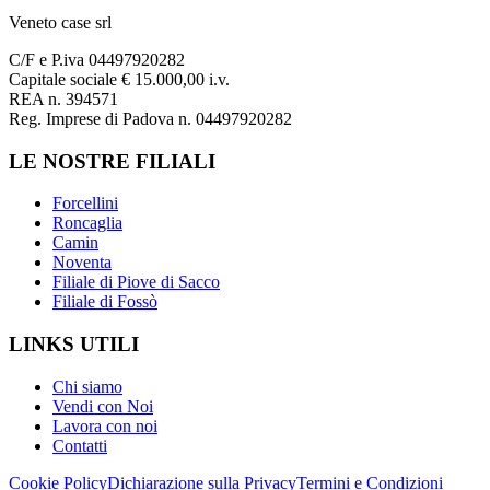
Veneto case srl
C/F e P.iva 04497920282
Capitale sociale € 15.000,00 i.v.
REA n. 394571
Reg. Imprese di Padova n. 04497920282
LE NOSTRE FILIALI
Forcellini
Roncaglia
Camin
Noventa
Filiale di Piove di Sacco
Filiale di Fossò
LINKS UTILI
Chi siamo
Vendi con Noi
Lavora con noi
Contatti
Cookie Policy
Dichiarazione sulla Privacy
Termini e Condizioni