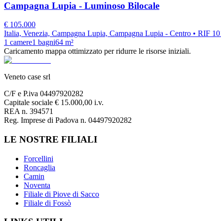
Campagna Lupia - Luminoso Bilocale
€
105.000
Italia, Venezia, Campagna Lupia, Campagna Lupia - Centro
• RIF 1
1
camere
1
bagni
64
m²
Caricamento mappa ottimizzato per ridurre le risorse iniziali.
Veneto case srl
C/F e P.iva 04497920282
Capitale sociale € 15.000,00 i.v.
REA n. 394571
Reg. Imprese di Padova n. 04497920282
LE NOSTRE FILIALI
Forcellini
Roncaglia
Camin
Noventa
Filiale di Piove di Sacco
Filiale di Fossò