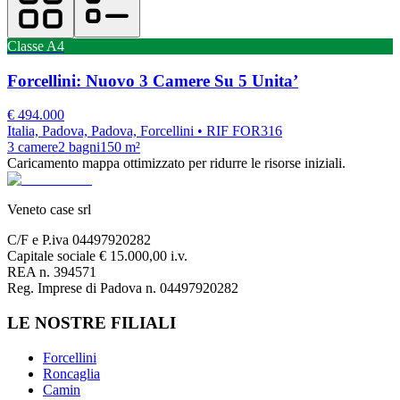
Classe
A4
Forcellini: Nuovo 3 Camere Su 5 Unita’
€
494.000
Italia, Padova, Padova, Forcellini
• RIF FOR316
3
camere
2
bagni
150
m²
Caricamento mappa ottimizzato per ridurre le risorse iniziali.
Veneto case srl
C/F e P.iva 04497920282
Capitale sociale € 15.000,00 i.v.
REA n. 394571
Reg. Imprese di Padova n. 04497920282
LE NOSTRE FILIALI
Forcellini
Roncaglia
Camin