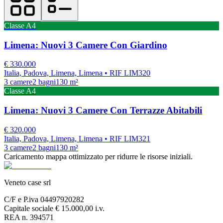
Classe
A4
Limena: Nuovi 3 Camere Con Giardino
€
330.000
Italia, Padova, Limena, Limena
• RIF LIM320
3
camere
2
bagni
130
m²
Classe
A4
Limena: Nuovi 3 Camere Con Terrazze Abitabili
€
320.000
Italia, Padova, Limena, Limena
• RIF LIM321
3
camere
2
bagni
130
m²
Caricamento mappa ottimizzato per ridurre le risorse iniziali.
Veneto case srl
C/F e P.iva 04497920282
Capitale sociale € 15.000,00 i.v.
REA n. 394571