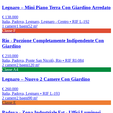
Legnaro – Mini Piano Terra Con Giardino Arredato
€
138.000
Italia, Padova, Legnaro, Legnaro - Centro
• RIF L-192
1
camere
1
bagni
52
m²
Classe
F
Rio - Porzione Completamente Indipendente Con
Giardino
€
210.000
Italia, Padova, Ponte San Nicolò, Rio
• RIF RI-084
2
camere
2
bagni
120
m²
Classe
A4
Legnaro – Nuovo 2 Camere Con Giardino
€
260.000
Italia, Padova, Legnaro
• RIF L-193
2
camere
2
bagni
90
m²
Classe
E
Padova - Zona Industriale Est - Uffici Luminosi