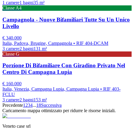
1
camere
1
bagni
35
m²
Classe
A4
Campagnola - Nuove Bifamiliari Tutte Su Un Unico
Livello
€
340.000
Italia, Padova, Brugine, Campagnola
• RIF 404-DCAM
3
camere
2
bagni
131
m²
Classe
G
Porzione Di Bifamiliare Con Giradino Privato Nel
Centro Di Campagna Lupia
€
160.000
Italia, Venezia, Campagna Lupia, Campagna Lupia
• RIF 403-
FCLU
3
camere
2
bagni
153
m²
Precedente
1
2
3
4
...
18
Successiva
Caricamento mappa ottimizzato per ridurre le risorse iniziali.
Veneto case srl