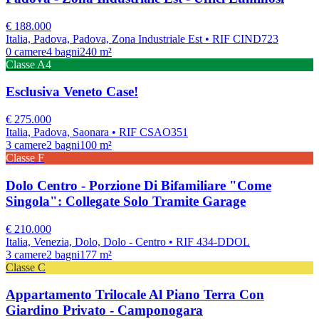
€
188.000
Italia, Padova, Padova, Zona Industriale Est
• RIF CIND723
0
camere
4
bagni
240
m²
Classe
A4
Esclusiva Veneto Case!
€
275.000
Italia, Padova, Saonara
• RIF CSAO351
3
camere
2
bagni
100
m²
Classe
F
Dolo Centro - Porzione Di Bifamiliare "Come
Singola": Collegate Solo Tramite Garage
€
210.000
Italia, Venezia, Dolo, Dolo - Centro
• RIF 434-DDOL
3
camere
2
bagni
177
m²
Classe
C
Appartamento Trilocale Al Piano Terra Con
Giardino Privato - Camponogara