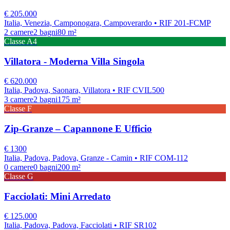
€
205.000
Italia, Venezia, Camponogara, Campoverardo
• RIF 201-FCMP
2
camere
2
bagni
80
m²
Classe
A4
Villatora - Moderna Villa Singola
€
620.000
Italia, Padova, Saonara, Villatora
• RIF CVIL500
3
camere
2
bagni
175
m²
Classe
F
Zip-Granze – Capannone E Ufficio
€
1300
Italia, Padova, Padova, Granze - Camin
• RIF COM-112
0
camere
0
bagni
200
m²
Classe
G
Facciolati: Mini Arredato
€
125.000
Italia, Padova, Padova, Facciolati
• RIF SR102