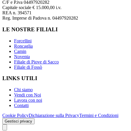
C/F e P.iva 04497920282
Capitale sociale € 15.000,00 i.v.
REA n. 394571
Reg. Imprese di Padova n. 04497920282
LE NOSTRE FILIALI
Forcellini
Roncaglia
Camin
Noventa
Filiale di Piove di Sacco
Filiale di Fossò
LINKS UTILI
Chi siamo
Vendi con Noi
Lavora con noi
Contatti
Cookie Policy
Dichiarazione sulla Privacy
Termini e Condizioni
Gestisci privacy