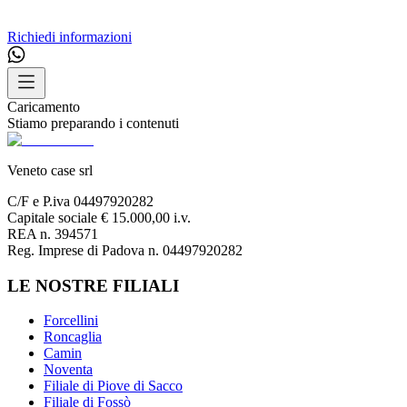
Richiedi informazioni
Caricamento
Stiamo preparando i contenuti
Veneto case srl
C/F e P.iva 04497920282
Capitale sociale € 15.000,00 i.v.
REA n. 394571
Reg. Imprese di Padova n. 04497920282
LE NOSTRE FILIALI
Forcellini
Roncaglia
Camin
Noventa
Filiale di Piove di Sacco
Filiale di Fossò