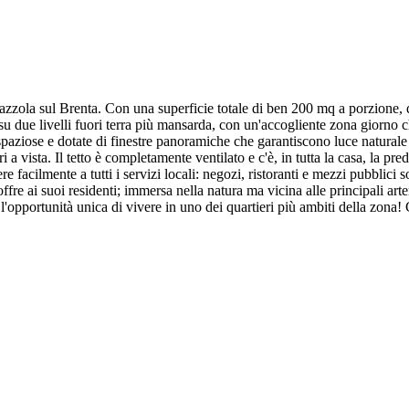
Piazzola sul Brenta. Con una superficie totale di ben 200 mq a porzione, q
su due livelli fuori terra più mansarda, con un'accogliente zona giorno 
paziose e dotate di finestre panoramiche che garantiscono luce naturale d
i a vista. Il tetto è completamente ventilato e c'è, in tutta la casa, la 
e facilmente a tutti i servizi locali: negozi, ristoranti e mezzi pubblici
e offre ai suoi residenti; immersa nella natura ma vicina alle principali 
opportunità unica di vivere in uno dei quartieri più ambiti della zona! C