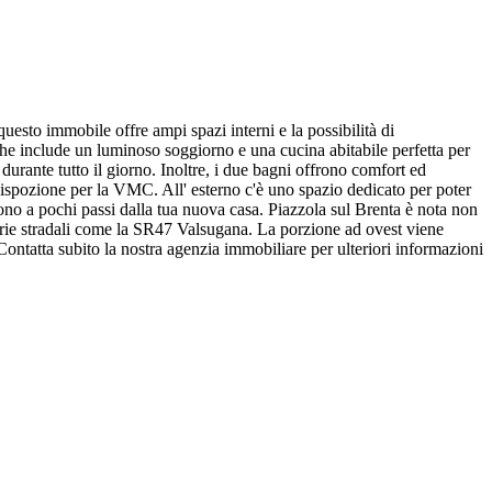
uesto immobile offre ampi spazi interni e la possibilità di
che include un luminoso soggiorno e una cucina abitabile perfetta per
urante tutto il giorno. Inoltre, i due bagni offrono comfort ed
predispozione per la VMC. All' esterno c'è uno spazio dedicato per poter
 sono a pochi passi dalla tua nuova casa. Piazzola sul Brenta è nota non
arterie stradali come la SR47 Valsugana. La porzione ad ovest viene
ontatta subito la nostra agenzia immobiliare per ulteriori informazioni