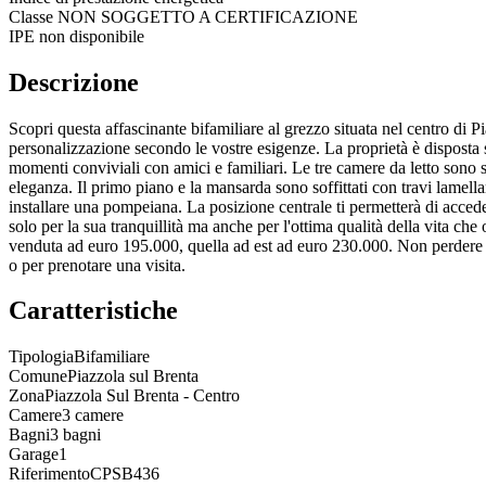
Classe
NON SOGGETTO A CERTIFICAZIONE
IPE non disponibile
Descrizione
Scopri questa affascinante bifamiliare al grezzo situata nel centro di 
personalizzazione secondo le vostre esigenze. La proprietà è disposta 
momenti conviviali con amici e familiari. Le tre camere da letto sono s
eleganza. Il primo piano e la mansarda sono soffittati con travi lamellar
installare una pompeiana. La posizione centrale ti permetterà di acceder
solo per la sua tranquillità ma anche per l'ottima qualità della vita ch
venduta ad euro 195.000, quella ad est ad euro 230.000. Non perdere l'
o per prenotare una visita.
Caratteristiche
Tipologia
Bifamiliare
Comune
Piazzola sul Brenta
Zona
Piazzola Sul Brenta - Centro
Camere
3 camere
Bagni
3 bagni
Garage
1
Riferimento
CPSB436