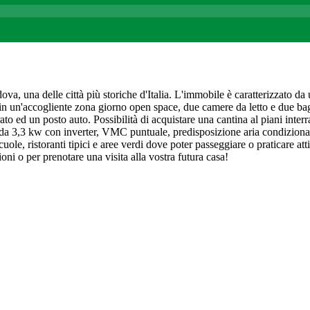
a, una delle città più storiche d'Italia. L'immobile è caratterizzato da u
i in un'accogliente zona giorno open space, due camere da letto e due bag
o ed un posto auto. Possibilità di acquistare una cantina al piani interra
a 3,3 kw con inverter, VMC puntuale, predisposizione aria condizionata
cuole, ristoranti tipici e aree verdi dove poter passeggiare o praticare at
oni o per prenotare una visita alla vostra futura casa!