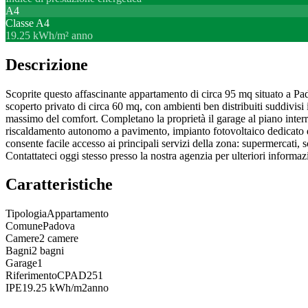
A4
Classe
A4
19.25 kWh/m² anno
Descrizione
Scoprite questo affascinante appartamento di circa 95 mq situato a Padov
scoperto privato di circa 60 mq, con ambienti ben distribuiti suddivis
massimo del comfort. Completano la proprietà il garage al piano interrat
riscaldamento autonomo a pavimento, impianto fotovoltaico dedicato d
consente facile accesso ai principali servizi della zona: supermercati, s
Contattateci oggi stesso presso la nostra agenzia per ulteriori informazi
Caratteristiche
Tipologia
Appartamento
Comune
Padova
Camere
2 camere
Bagni
2 bagni
Garage
1
Riferimento
CPAD251
IPE
19.25 kWh/m2anno