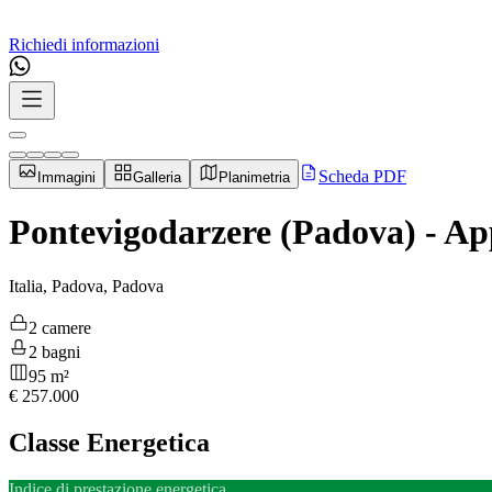
Richiedi informazioni
Scheda PDF
Immagini
Galleria
Planimetria
Pontevigodarzere (Padova) - A
Italia, Padova, Padova
2 camere
2 bagni
95 m²
€
257.000
Classe Energetica
Indice di prestazione energetica