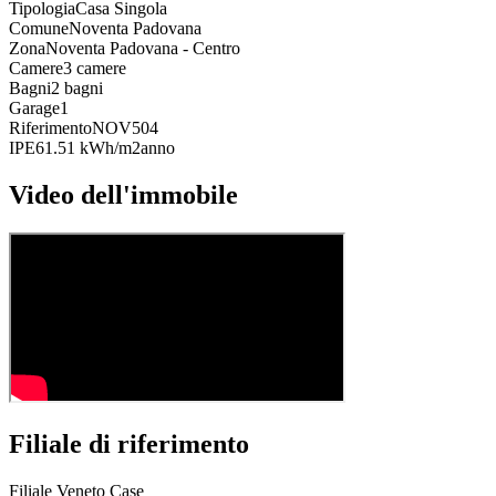
Tipologia
Casa Singola
Comune
Noventa Padovana
Zona
Noventa Padovana - Centro
Camere
3 camere
Bagni
2 bagni
Garage
1
Riferimento
NOV504
IPE
61.51 kWh/m2anno
Video dell'immobile
Filiale di riferimento
Filiale Veneto Case