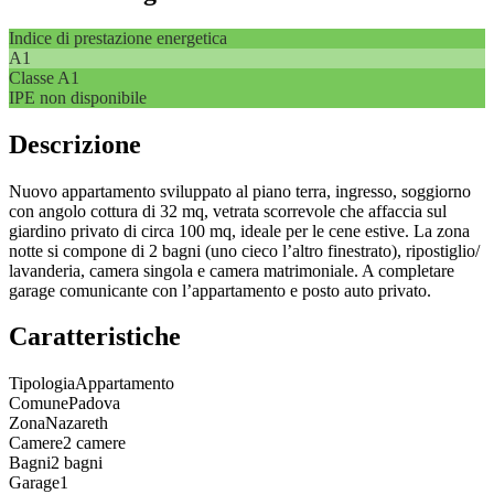
Indice di prestazione energetica
A1
Classe
A1
IPE non disponibile
Descrizione
Nuovo appartamento sviluppato al piano terra, ingresso, soggiorno
con angolo cottura di 32 mq, vetrata scorrevole che affaccia sul
giardino privato di circa 100 mq, ideale per le cene estive. La zona
notte si compone di 2 bagni (uno cieco l’altro finestrato), ripostiglio/
lavanderia, camera singola e camera matrimoniale. A completare
garage comunicante con l’appartamento e posto auto privato.
Caratteristiche
Tipologia
Appartamento
Comune
Padova
Zona
Nazareth
Camere
2 camere
Bagni
2 bagni
Garage
1