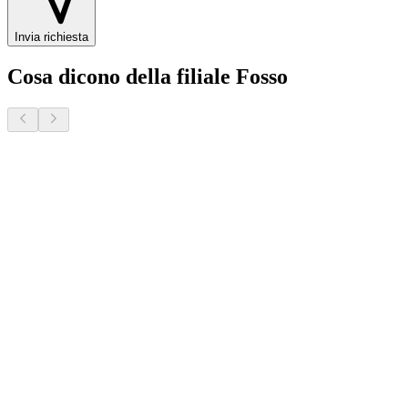
Invia richiesta
Cosa dicono della filiale Fosso
Donatella S.
2 mesi fa · Veneto Case - Forcellini