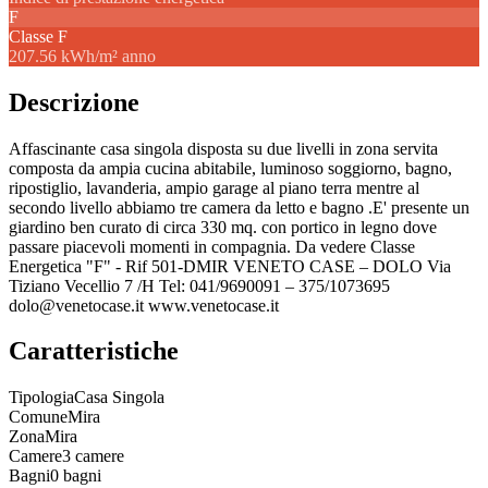
F
Classe
F
207.56 kWh/m² anno
Descrizione
Affascinante casa singola disposta su due livelli in zona servita
composta da ampia cucina abitabile, luminoso soggiorno, bagno,
ripostiglio, lavanderia, ampio garage al piano terra mentre al
secondo livello abbiamo tre camera da letto e bagno .E' presente un
giardino ben curato di circa 330 mq. con portico in legno dove
passare piacevoli momenti in compagnia. Da vedere Classe
Energetica "F" - Rif 501-DMIR VENETO CASE – DOLO Via
Tiziano Vecellio 7 /H Tel: 041/9690091 – 375/1073695
dolo@venetocase.it www.venetocase.it
Caratteristiche
Tipologia
Casa Singola
Comune
Mira
Zona
Mira
Camere
3 camere
Bagni
0 bagni