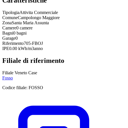
Caratteristiche
Tipologia
Attivita Commerciale
Comune
Campolongo Maggiore
Zona
Santa Maria Assunta
Camere
0 camere
Bagni
0 bagni
Garage
0
Riferimento
705-FBOJ
IPE
0.00 kWh/m3anno
Filiale di riferimento
Filiale Veneto Case
Fosso
Codice filiale:
FOSSO