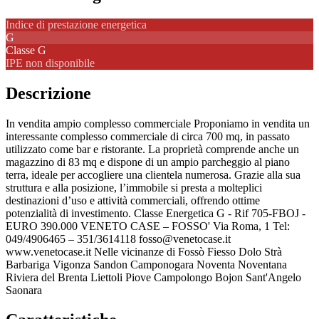
Indice di prestazione energetica
G
Classe
G
IPE non disponibile
Descrizione
In vendita ampio complesso commerciale Proponiamo in vendita un
interessante complesso commerciale di circa 700 mq, in passato
utilizzato come bar e ristorante. La proprietà comprende anche un
magazzino di 83 mq e dispone di un ampio parcheggio al piano
terra, ideale per accogliere una clientela numerosa. Grazie alla sua
struttura e alla posizione, l’immobile si presta a molteplici
destinazioni d’uso e attività commerciali, offrendo ottime
potenzialità di investimento. Classe Energetica G - Rif 705-FBOJ -
EURO 390.000 VENETO CASE – FOSSO' Via Roma, 1 Tel:
049/4906465 – 351/3614118 fosso@venetocase.it
www.venetocase.it Nelle vicinanze di Fossò Fiesso Dolo Strà
Barbariga Vigonza Sandon Camponogara Noventa Noventana
Riviera del Brenta Liettoli Piove Campolongo Bojon Sant'Angelo
Saonara