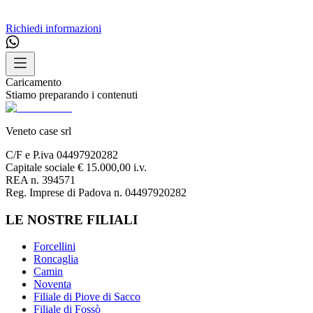
Richiedi informazioni
Caricamento
Stiamo preparando i contenuti
Veneto case srl
C/F e P.iva 04497920282
Capitale sociale € 15.000,00 i.v.
REA n. 394571
Reg. Imprese di Padova n. 04497920282
LE NOSTRE FILIALI
Forcellini
Roncaglia
Camin
Noventa
Filiale di Piove di Sacco
Filiale di Fossò