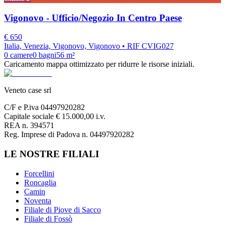
Vigonovo - Ufficio/Negozio In Centro Paese
€
650
Italia, Venezia, Vigonovo, Vigonovo
• RIF CVIG027
0
camere
0
bagni
56
m²
Caricamento mappa ottimizzato per ridurre le risorse iniziali.
Veneto case srl
C/F e P.iva 04497920282
Capitale sociale € 15.000,00 i.v.
REA n. 394571
Reg. Imprese di Padova n. 04497920282
LE NOSTRE FILIALI
Forcellini
Roncaglia
Camin
Noventa
Filiale di Piove di Sacco
Filiale di Fossò