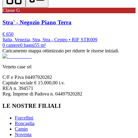
Classe
G
Stra' - Negozio Piano Terra
€
650
Italia, Venezia, Stra, Stra - Centro
• RIF STR009
0
camere
0
bagni
55
m²
Caricamento mappa ottimizzato per ridurre le risorse iniziali.
Veneto case srl
C/F e P.iva 04497920282
Capitale sociale € 15.000,00 i.v.
REA n. 394571
Reg. Imprese di Padova n. 04497920282
LE NOSTRE FILIALI
Forcellini
Roncaglia
Camin
Noventa