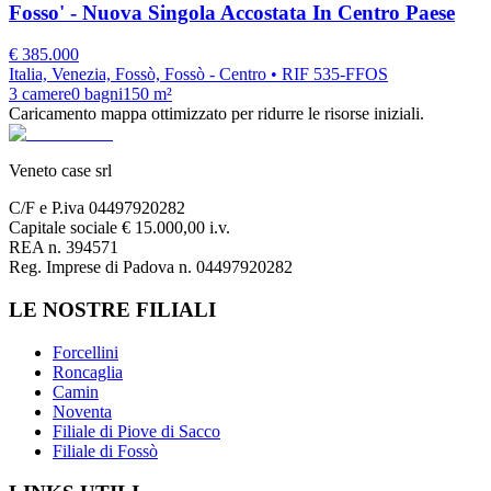
Fosso' - Nuova Singola Accostata In Centro Paese
€
385.000
Italia, Venezia, Fossò, Fossò - Centro
• RIF 535-FFOS
3
camere
0
bagni
150
m²
Caricamento mappa ottimizzato per ridurre le risorse iniziali.
Veneto case srl
C/F e P.iva 04497920282
Capitale sociale € 15.000,00 i.v.
REA n. 394571
Reg. Imprese di Padova n. 04497920282
LE NOSTRE FILIALI
Forcellini
Roncaglia
Camin
Noventa
Filiale di Piove di Sacco
Filiale di Fossò