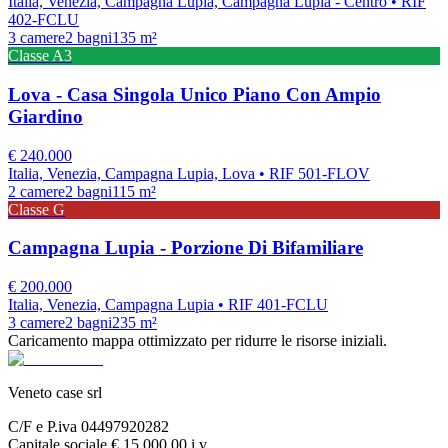
Italia, Venezia, Campagna Lupia, Campagna Lupia - Centro
• RIF
402-FCLU
3
camere
2
bagni
135
m²
Classe
A3
Lova - Casa Singola Unico Piano Con Ampio
Giardino
€
240.000
Italia, Venezia, Campagna Lupia, Lova
• RIF 501-FLOV
2
camere
2
bagni
115
m²
Classe
G
Campagna Lupia - Porzione Di Bifamiliare
€
200.000
Italia, Venezia, Campagna Lupia
• RIF 401-FCLU
3
camere
2
bagni
235
m²
Caricamento mappa ottimizzato per ridurre le risorse iniziali.
Veneto case srl
C/F e P.iva 04497920282
Capitale sociale € 15.000,00 i.v.