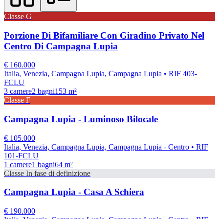
Classe
G
Porzione Di Bifamiliare Con Giradino Privato Nel
Centro Di Campagna Lupia
€
160.000
Italia, Venezia, Campagna Lupia, Campagna Lupia
• RIF 403-
FCLU
3
camere
2
bagni
153
m²
Classe
F
Campagna Lupia - Luminoso Bilocale
€
105.000
Italia, Venezia, Campagna Lupia, Campagna Lupia - Centro
• RIF
101-FCLU
1
camere
1
bagni
64
m²
Classe
In fase di definizione
Campagna Lupia - Casa A Schiera
€
190.000