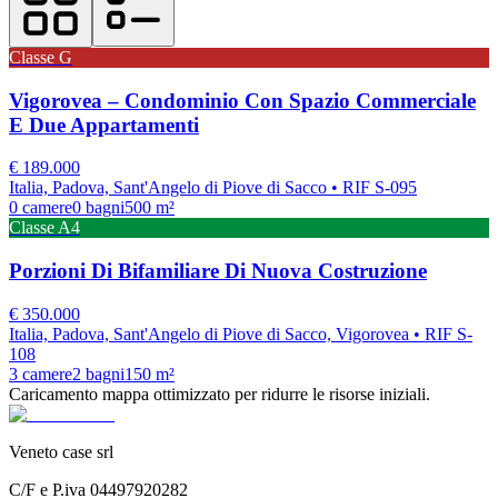
Classe
G
Vigorovea – Condominio Con Spazio Commerciale
E Due Appartamenti
€
189.000
Italia, Padova, Sant'Angelo di Piove di Sacco
• RIF S-095
0
camere
0
bagni
500
m²
Classe
A4
Porzioni Di Bifamiliare Di Nuova Costruzione
€
350.000
Italia, Padova, Sant'Angelo di Piove di Sacco, Vigorovea
• RIF S-
108
3
camere
2
bagni
150
m²
Caricamento mappa ottimizzato per ridurre le risorse iniziali.
Veneto case srl
C/F e P.iva 04497920282