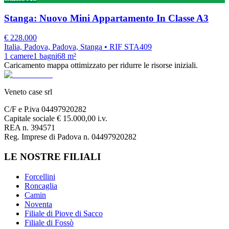
Stanga: Nuovo Mini Appartamento In Classe A3
€
228.000
Italia, Padova, Padova, Stanga
• RIF STA409
1
camere
1
bagni
68
m²
Caricamento mappa ottimizzato per ridurre le risorse iniziali.
Veneto case srl
C/F e P.iva 04497920282
Capitale sociale € 15.000,00 i.v.
REA n. 394571
Reg. Imprese di Padova n. 04497920282
LE NOSTRE FILIALI
Forcellini
Roncaglia
Camin
Noventa
Filiale di Piove di Sacco
Filiale di Fossò