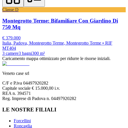
Classe
D
Montegrotto Terme: Bifamiliare Con Giardino Di
750 Mq
€
379.000
Italia, Padova, Montegrotto Terme, Montegrotto Terme
• RIF
MT404
3
camere
3
bagni
300
m²
Caricamento mappa ottimizzato per ridurre le risorse iniziali.
Veneto case srl
C/F e P.iva 04497920282
Capitale sociale € 15.000,00 i.v.
REA n. 394571
Reg. Imprese di Padova n. 04497920282
LE NOSTRE FILIALI
Forcellini
Roncaglia