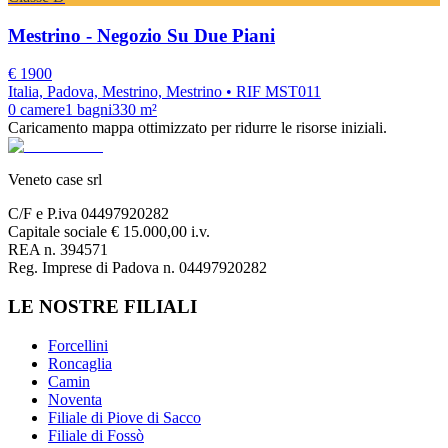
Mestrino - Negozio Su Due Piani
€
1900
Italia, Padova, Mestrino, Mestrino
• RIF MST011
0
camere
1
bagni
330
m²
Caricamento mappa ottimizzato per ridurre le risorse iniziali.
Veneto case srl
C/F e P.iva 04497920282
Capitale sociale € 15.000,00 i.v.
REA n. 394571
Reg. Imprese di Padova n. 04497920282
LE NOSTRE FILIALI
Forcellini
Roncaglia
Camin
Noventa
Filiale di Piove di Sacco
Filiale di Fossò