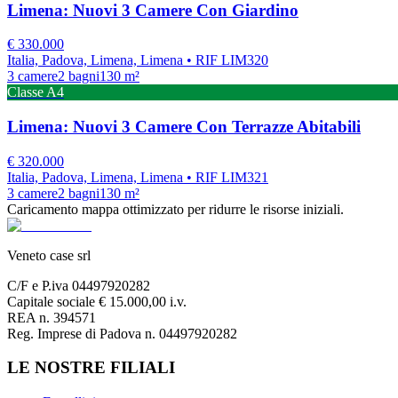
Limena: Nuovi 3 Camere Con Giardino
€
330.000
Italia, Padova, Limena, Limena
• RIF LIM320
3
camere
2
bagni
130
m²
Classe
A4
Limena: Nuovi 3 Camere Con Terrazze Abitabili
€
320.000
Italia, Padova, Limena, Limena
• RIF LIM321
3
camere
2
bagni
130
m²
Caricamento mappa ottimizzato per ridurre le risorse iniziali.
Veneto case srl
C/F e P.iva 04497920282
Capitale sociale € 15.000,00 i.v.
REA n. 394571
Reg. Imprese di Padova n. 04497920282
LE NOSTRE FILIALI