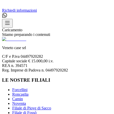
Richiedi informazioni
Caricamento
Stiamo preparando i contenuti
Veneto case srl
C/F e P.iva 04497920282
Capitale sociale € 15.000,00 i.v.
REA n. 394571
Reg. Imprese di Padova n. 04497920282
LE NOSTRE FILIALI
Forcellini
Roncaglia
Camin
Noventa
Filiale di Piove di Sacco
Filiale di Fossò