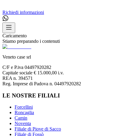
Richiedi informazioni
Caricamento
Stiamo preparando i contenuti
Veneto case srl
C/F e P.iva 04497920282
Capitale sociale € 15.000,00 i.v.
REA n. 394571
Reg. Imprese di Padova n. 04497920282
LE NOSTRE FILIALI
Forcellini
Roncaglia
Camin
Noventa
Filiale di Piove di Sacco
Filiale di Fossò