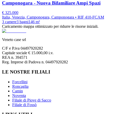
Camponogara - Nuova Bifamiliare Ampi Spazi
€
325.000
Italia, Venezia, Camponogara, Camponogara
• RIF 410-FCAM
3
camere
3
bagni
146
m²
Caricamento mappa ottimizzato per ridurre le risorse iniziali.
Veneto case srl
C/F e P.iva 04497920282
Capitale sociale € 15.000,00 i.v.
REA n. 394571
Reg. Imprese di Padova n. 04497920282
LE NOSTRE FILIALI
Forcellini
Roncaglia
Camin
Noventa
Filiale di Piove di Sacco
Filiale di Fossò