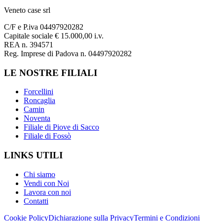
Veneto case srl
C/F e P.iva 04497920282
Capitale sociale € 15.000,00 i.v.
REA n. 394571
Reg. Imprese di Padova n. 04497920282
LE NOSTRE FILIALI
Forcellini
Roncaglia
Camin
Noventa
Filiale di Piove di Sacco
Filiale di Fossò
LINKS UTILI
Chi siamo
Vendi con Noi
Lavora con noi
Contatti
Cookie Policy
Dichiarazione sulla Privacy
Termini e Condizioni