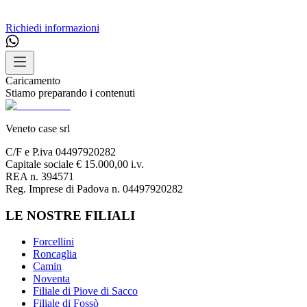
Richiedi informazioni
Caricamento
Stiamo preparando i contenuti
Veneto case srl
C/F e P.iva 04497920282
Capitale sociale € 15.000,00 i.v.
REA n. 394571
Reg. Imprese di Padova n. 04497920282
LE NOSTRE FILIALI
Forcellini
Roncaglia
Camin
Noventa
Filiale di Piove di Sacco
Filiale di Fossò