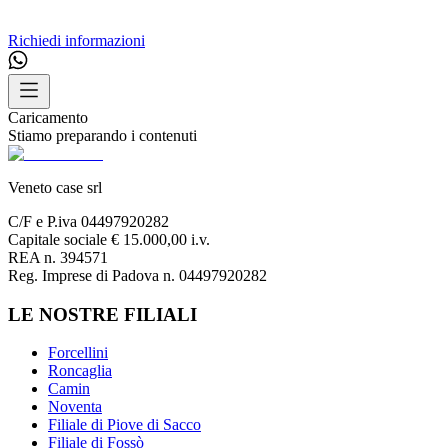
Richiedi informazioni
Caricamento
Stiamo preparando i contenuti
Veneto case srl
C/F e P.iva 04497920282
Capitale sociale € 15.000,00 i.v.
REA n. 394571
Reg. Imprese di Padova n. 04497920282
LE NOSTRE FILIALI
Forcellini
Roncaglia
Camin
Noventa
Filiale di Piove di Sacco
Filiale di Fossò