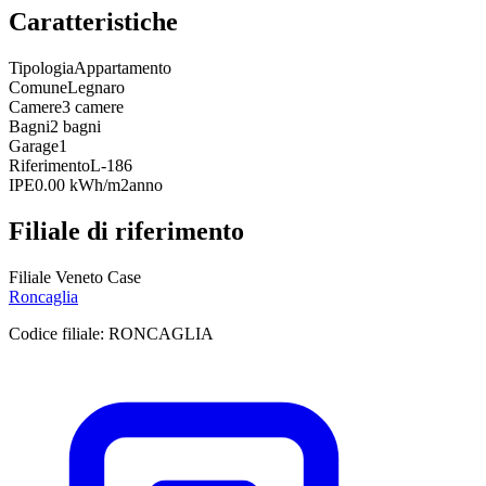
Caratteristiche
Tipologia
Appartamento
Comune
Legnaro
Camere
3 camere
Bagni
2 bagni
Garage
1
Riferimento
L-186
IPE
0.00 kWh/m2anno
Filiale di riferimento
Filiale Veneto Case
Roncaglia
Codice filiale:
RONCAGLIA