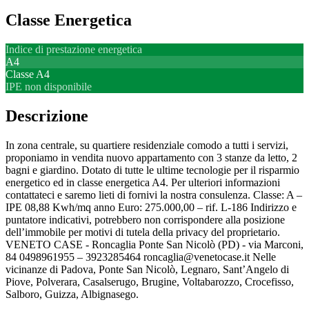
Classe Energetica
Indice di prestazione energetica
A4
Classe
A4
IPE non disponibile
Descrizione
In zona centrale, su quartiere residenziale comodo a tutti i servizi,
proponiamo in vendita nuovo appartamento con 3 stanze da letto, 2
bagni e giardino. Dotato di tutte le ultime tecnologie per il risparmio
energetico ed in classe energetica A4. Per ulteriori informazioni
contattateci e saremo lieti di fornivi la nostra consulenza. Classe: A –
IPE 08,88 Kwh/mq anno Euro: 275.000,00 – rif. L-186 Indirizzo e
puntatore indicativi, potrebbero non corrispondere alla posizione
dell’immobile per motivi di tutela della privacy del proprietario.
VENETO CASE - Roncaglia Ponte San Nicolò (PD) - via Marconi,
84 0498961955 – 3923285464 roncaglia@venetocase.it Nelle
vicinanze di Padova, Ponte San Nicolò, Legnaro, Sant’Angelo di
Piove, Polverara, Casalserugo, Brugine, Voltabarozzo, Crocefisso,
Salboro, Guizza, Albignasego.