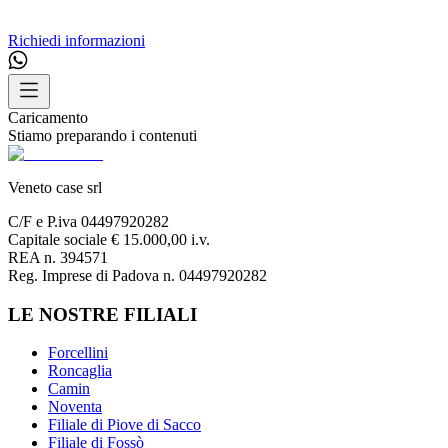
Richiedi informazioni
Caricamento
Stiamo preparando i contenuti
Veneto case srl
C/F e P.iva 04497920282
Capitale sociale € 15.000,00 i.v.
REA n. 394571
Reg. Imprese di Padova n. 04497920282
LE NOSTRE FILIALI
Forcellini
Roncaglia
Camin
Noventa
Filiale di Piove di Sacco
Filiale di Fossò