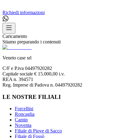
Richiedi informazioni
Caricamento
Stiamo preparando i contenuti
Veneto case srl
C/F e P.iva 04497920282
Capitale sociale € 15.000,00 i.v.
REA n. 394571
Reg. Imprese di Padova n. 04497920282
LE NOSTRE FILIALI
Forcellini
Roncaglia
Camin
Noventa
Filiale di Piove di Sacco
Filiale di Fossò