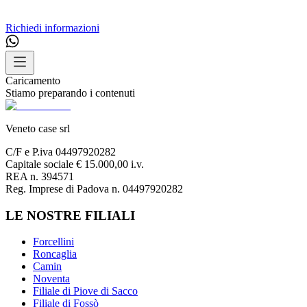
Richiedi informazioni
Caricamento
Stiamo preparando i contenuti
Veneto case srl
C/F e P.iva 04497920282
Capitale sociale € 15.000,00 i.v.
REA n. 394571
Reg. Imprese di Padova n. 04497920282
LE NOSTRE FILIALI
Forcellini
Roncaglia
Camin
Noventa
Filiale di Piove di Sacco
Filiale di Fossò