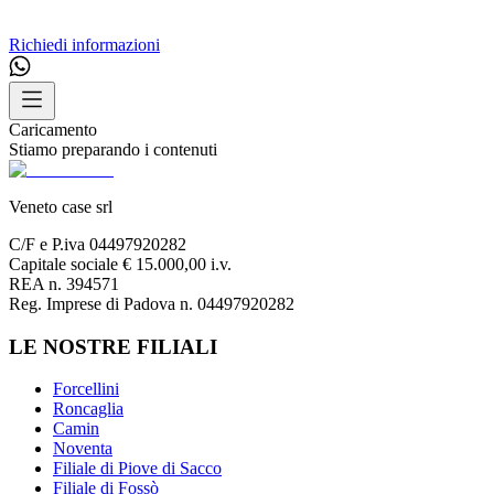
Richiedi informazioni
Caricamento
Stiamo preparando i contenuti
Veneto case srl
C/F e P.iva 04497920282
Capitale sociale € 15.000,00 i.v.
REA n. 394571
Reg. Imprese di Padova n. 04497920282
LE NOSTRE FILIALI
Forcellini
Roncaglia
Camin
Noventa
Filiale di Piove di Sacco
Filiale di Fossò