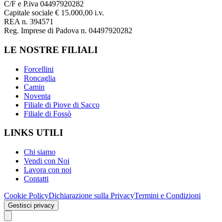
C/F e P.iva 04497920282
Capitale sociale € 15.000,00 i.v.
REA n. 394571
Reg. Imprese di Padova n. 04497920282
LE NOSTRE FILIALI
Forcellini
Roncaglia
Camin
Noventa
Filiale di Piove di Sacco
Filiale di Fossò
LINKS UTILI
Chi siamo
Vendi con Noi
Lavora con noi
Contatti
Cookie Policy
Dichiarazione sulla Privacy
Termini e Condizioni
Gestisci privacy