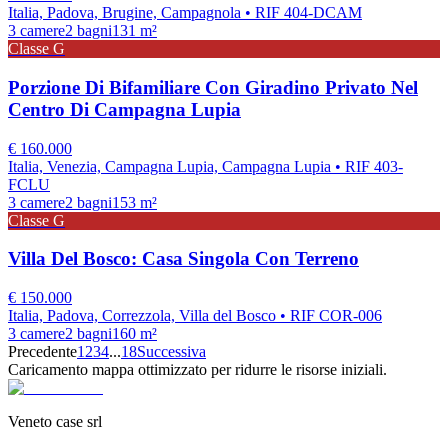
Italia, Padova, Brugine, Campagnola
• RIF 404-DCAM
3
camere
2
bagni
131
m²
Classe
G
Porzione Di Bifamiliare Con Giradino Privato Nel
Centro Di Campagna Lupia
€
160.000
Italia, Venezia, Campagna Lupia, Campagna Lupia
• RIF 403-
FCLU
3
camere
2
bagni
153
m²
Classe
G
Villa Del Bosco: Casa Singola Con Terreno
€
150.000
Italia, Padova, Correzzola, Villa del Bosco
• RIF COR-006
3
camere
2
bagni
160
m²
Precedente
1
2
3
4
...
18
Successiva
Caricamento mappa ottimizzato per ridurre le risorse iniziali.
Veneto case srl