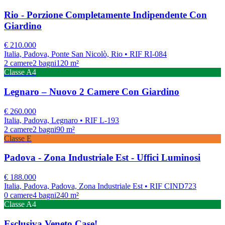
Rio - Porzione Completamente Indipendente Con
Giardino
€
210.000
Italia, Padova, Ponte San Nicolò, Rio
• RIF RI-084
2
camere
2
bagni
120
m²
Classe
A4
Legnaro – Nuovo 2 Camere Con Giardino
€
260.000
Italia, Padova, Legnaro
• RIF L-193
2
camere
2
bagni
90
m²
Classe
E
Padova - Zona Industriale Est - Uffici Luminosi
€
188.000
Italia, Padova, Padova, Zona Industriale Est
• RIF CIND723
0
camere
4
bagni
240
m²
Classe
A4
Esclusiva Veneto Case!