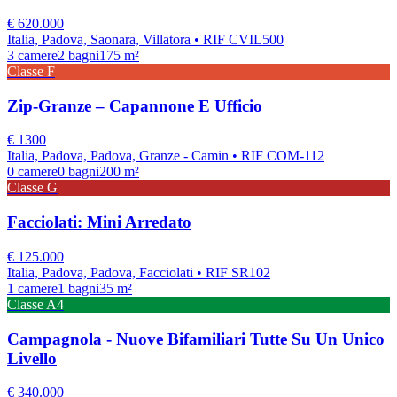
€
620.000
Italia, Padova, Saonara, Villatora
• RIF CVIL500
3
camere
2
bagni
175
m²
Classe
F
Zip-Granze – Capannone E Ufficio
€
1300
Italia, Padova, Padova, Granze - Camin
• RIF COM-112
0
camere
0
bagni
200
m²
Classe
G
Facciolati: Mini Arredato
€
125.000
Italia, Padova, Padova, Facciolati
• RIF SR102
1
camere
1
bagni
35
m²
Classe
A4
Campagnola - Nuove Bifamiliari Tutte Su Un Unico
Livello
€
340.000