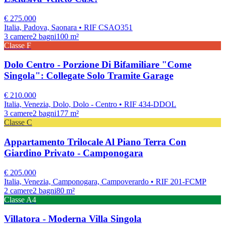
€
275.000
Italia, Padova, Saonara
• RIF CSAO351
3
camere
2
bagni
100
m²
Classe
F
Dolo Centro - Porzione Di Bifamiliare "Come
Singola": Collegate Solo Tramite Garage
€
210.000
Italia, Venezia, Dolo, Dolo - Centro
• RIF 434-DDOL
3
camere
2
bagni
177
m²
Classe
C
Appartamento Trilocale Al Piano Terra Con
Giardino Privato - Camponogara
€
205.000
Italia, Venezia, Camponogara, Campoverardo
• RIF 201-FCMP
2
camere
2
bagni
80
m²
Classe
A4
Villatora - Moderna Villa Singola