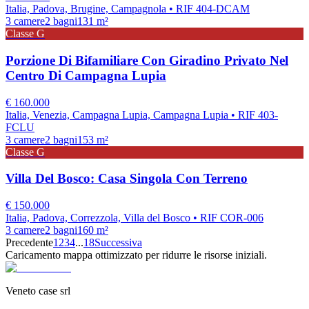
Italia, Padova, Brugine, Campagnola
• RIF 404-DCAM
3
camere
2
bagni
131
m²
Classe
G
Porzione Di Bifamiliare Con Giradino Privato Nel
Centro Di Campagna Lupia
€
160.000
Italia, Venezia, Campagna Lupia, Campagna Lupia
• RIF 403-
FCLU
3
camere
2
bagni
153
m²
Classe
G
Villa Del Bosco: Casa Singola Con Terreno
€
150.000
Italia, Padova, Correzzola, Villa del Bosco
• RIF COR-006
3
camere
2
bagni
160
m²
Precedente
1
2
3
4
...
18
Successiva
Caricamento mappa ottimizzato per ridurre le risorse iniziali.
Veneto case srl