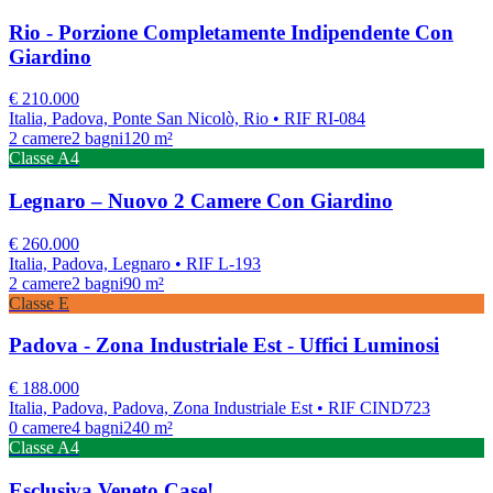
Rio - Porzione Completamente Indipendente Con
Giardino
€
210.000
Italia, Padova, Ponte San Nicolò, Rio
• RIF RI-084
2
camere
2
bagni
120
m²
Classe
A4
Legnaro – Nuovo 2 Camere Con Giardino
€
260.000
Italia, Padova, Legnaro
• RIF L-193
2
camere
2
bagni
90
m²
Classe
E
Padova - Zona Industriale Est - Uffici Luminosi
€
188.000
Italia, Padova, Padova, Zona Industriale Est
• RIF CIND723
0
camere
4
bagni
240
m²
Classe
A4
Esclusiva Veneto Case!