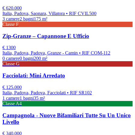
€
620.000
Italia, Padova, Saonara, Villatora
• RIF CVIL500
3
camere
2
bagni
175
m²
Classe
F
Zip-Granze – Capannone E Ufficio
€
1300
Italia, Padova, Padova, Granze - Camin
• RIF COM-112
0
camere
0
bagni
200
m²
Classe
G
Facciolati: Mini Arredato
€
125.000
Italia, Padova, Padova, Facciolati
• RIF SR102
1
camere
1
bagni
35
m²
Classe
A4
Campagnola - Nuove Bifamiliari Tutte Su Un Unico
Livello
€
340.000