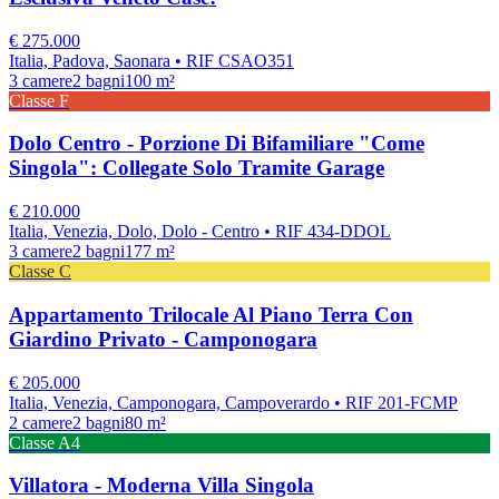
€
275.000
Italia, Padova, Saonara
• RIF CSAO351
3
camere
2
bagni
100
m²
Classe
F
Dolo Centro - Porzione Di Bifamiliare "Come
Singola": Collegate Solo Tramite Garage
€
210.000
Italia, Venezia, Dolo, Dolo - Centro
• RIF 434-DDOL
3
camere
2
bagni
177
m²
Classe
C
Appartamento Trilocale Al Piano Terra Con
Giardino Privato - Camponogara
€
205.000
Italia, Venezia, Camponogara, Campoverardo
• RIF 201-FCMP
2
camere
2
bagni
80
m²
Classe
A4
Villatora - Moderna Villa Singola