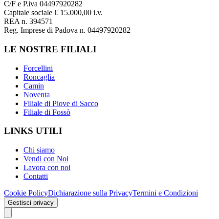
C/F e P.iva 04497920282
Capitale sociale € 15.000,00 i.v.
REA n. 394571
Reg. Imprese di Padova n. 04497920282
LE NOSTRE FILIALI
Forcellini
Roncaglia
Camin
Noventa
Filiale di Piove di Sacco
Filiale di Fossò
LINKS UTILI
Chi siamo
Vendi con Noi
Lavora con noi
Contatti
Cookie Policy
Dichiarazione sulla Privacy
Termini e Condizioni
Gestisci privacy