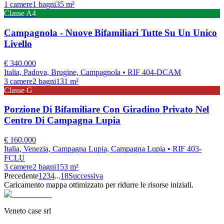
1
camere
1
bagni
35
m²
Classe
A4
Campagnola - Nuove Bifamiliari Tutte Su Un Unico
Livello
€
340.000
Italia, Padova, Brugine, Campagnola
• RIF 404-DCAM
3
camere
2
bagni
131
m²
Classe
G
Porzione Di Bifamiliare Con Giradino Privato Nel
Centro Di Campagna Lupia
€
160.000
Italia, Venezia, Campagna Lupia, Campagna Lupia
• RIF 403-
FCLU
3
camere
2
bagni
153
m²
Precedente
1
2
3
4
...
18
Successiva
Caricamento mappa ottimizzato per ridurre le risorse iniziali.
Veneto case srl