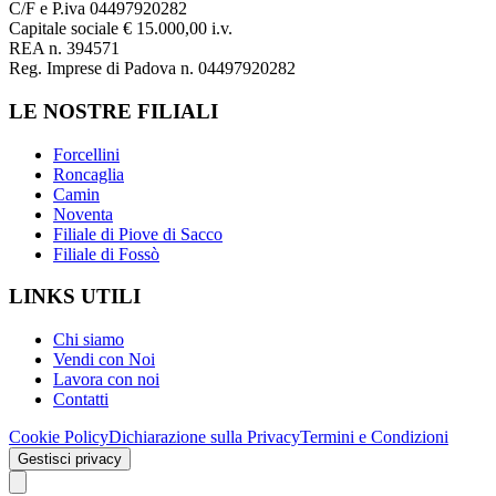
C/F e P.iva 04497920282
Capitale sociale € 15.000,00 i.v.
REA n. 394571
Reg. Imprese di Padova n. 04497920282
LE NOSTRE FILIALI
Forcellini
Roncaglia
Camin
Noventa
Filiale di Piove di Sacco
Filiale di Fossò
LINKS UTILI
Chi siamo
Vendi con Noi
Lavora con noi
Contatti
Cookie Policy
Dichiarazione sulla Privacy
Termini e Condizioni
Gestisci privacy