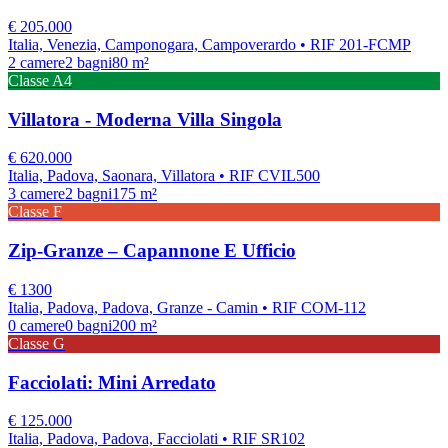
€
205.000
Italia, Venezia, Camponogara, Campoverardo
• RIF 201-FCMP
2
camere
2
bagni
80
m²
Classe
A4
Villatora - Moderna Villa Singola
€
620.000
Italia, Padova, Saonara, Villatora
• RIF CVIL500
3
camere
2
bagni
175
m²
Classe
F
Zip-Granze – Capannone E Ufficio
€
1300
Italia, Padova, Padova, Granze - Camin
• RIF COM-112
0
camere
0
bagni
200
m²
Classe
G
Facciolati: Mini Arredato
€
125.000
Italia, Padova, Padova, Facciolati
• RIF SR102