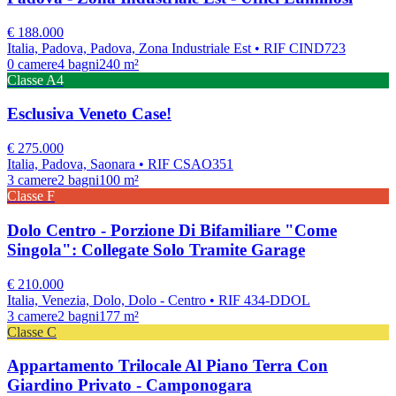
€
188.000
Italia, Padova, Padova, Zona Industriale Est
• RIF CIND723
0
camere
4
bagni
240
m²
Classe
A4
Esclusiva Veneto Case!
€
275.000
Italia, Padova, Saonara
• RIF CSAO351
3
camere
2
bagni
100
m²
Classe
F
Dolo Centro - Porzione Di Bifamiliare "Come
Singola": Collegate Solo Tramite Garage
€
210.000
Italia, Venezia, Dolo, Dolo - Centro
• RIF 434-DDOL
3
camere
2
bagni
177
m²
Classe
C
Appartamento Trilocale Al Piano Terra Con
Giardino Privato - Camponogara