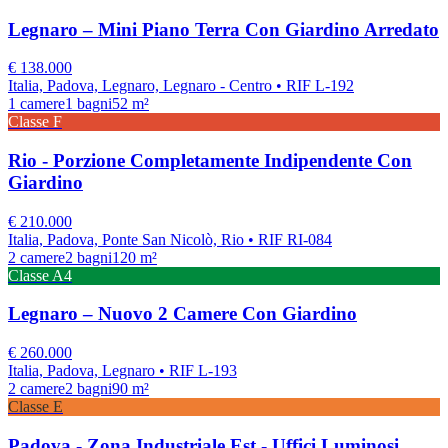
Legnaro – Mini Piano Terra Con Giardino Arredato
€
138.000
Italia, Padova, Legnaro, Legnaro - Centro
• RIF L-192
1
camere
1
bagni
52
m²
Classe
F
Rio - Porzione Completamente Indipendente Con
Giardino
€
210.000
Italia, Padova, Ponte San Nicolò, Rio
• RIF RI-084
2
camere
2
bagni
120
m²
Classe
A4
Legnaro – Nuovo 2 Camere Con Giardino
€
260.000
Italia, Padova, Legnaro
• RIF L-193
2
camere
2
bagni
90
m²
Classe
E
Padova - Zona Industriale Est - Uffici Luminosi