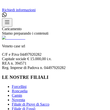
Richiedi informazioni
Caricamento
Stiamo preparando i contenuti
Veneto case srl
C/F e P.iva 04497920282
Capitale sociale € 15.000,00 i.v.
REA n. 394571
Reg. Imprese di Padova n. 04497920282
LE NOSTRE FILIALI
Forcellini
Roncaglia
Camin
Noventa
Filiale di Piove di Sacco
Filiale di Fossò