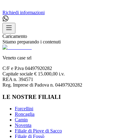
Richiedi informazioni
Caricamento
Stiamo preparando i contenuti
Veneto case srl
C/F e P.iva 04497920282
Capitale sociale € 15.000,00 i.v.
REA n. 394571
Reg. Imprese di Padova n. 04497920282
LE NOSTRE FILIALI
Forcellini
Roncaglia
Camin
Noventa
Filiale di Piove di Sacco
Filiale di Fossò