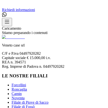
Richiedi informazioni
Caricamento
Stiamo preparando i contenuti
Veneto case srl
C/F e P.iva 04497920282
Capitale sociale € 15.000,00 i.v.
REA n. 394571
Reg. Imprese di Padova n. 04497920282
LE NOSTRE FILIALI
Forcellini
Roncaglia
Camin
Noventa
Filiale di Piove di Sacco
Filiale di Fossò