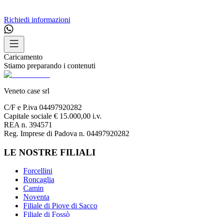
Richiedi informazioni
Caricamento
Stiamo preparando i contenuti
Veneto case srl
C/F e P.iva 04497920282
Capitale sociale € 15.000,00 i.v.
REA n. 394571
Reg. Imprese di Padova n. 04497920282
LE NOSTRE FILIALI
Forcellini
Roncaglia
Camin
Noventa
Filiale di Piove di Sacco
Filiale di Fossò