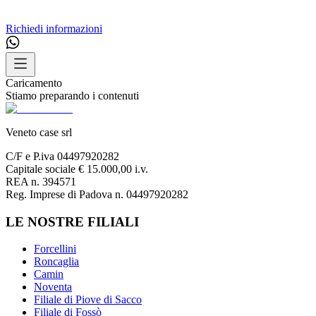
Richiedi informazioni
Caricamento
Stiamo preparando i contenuti
Veneto case srl
C/F e P.iva 04497920282
Capitale sociale € 15.000,00 i.v.
REA n. 394571
Reg. Imprese di Padova n. 04497920282
LE NOSTRE FILIALI
Forcellini
Roncaglia
Camin
Noventa
Filiale di Piove di Sacco
Filiale di Fossò