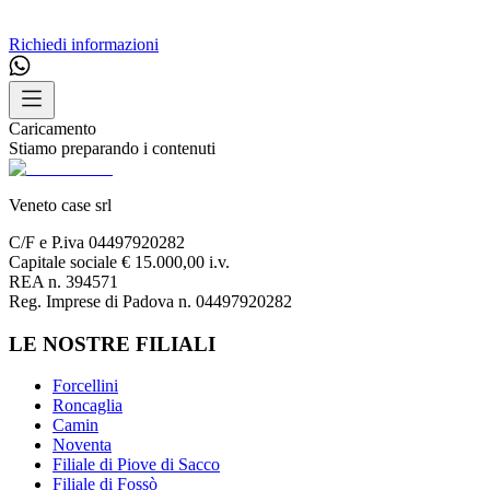
Richiedi informazioni
Caricamento
Stiamo preparando i contenuti
Veneto case srl
C/F e P.iva 04497920282
Capitale sociale € 15.000,00 i.v.
REA n. 394571
Reg. Imprese di Padova n. 04497920282
LE NOSTRE FILIALI
Forcellini
Roncaglia
Camin
Noventa
Filiale di Piove di Sacco
Filiale di Fossò