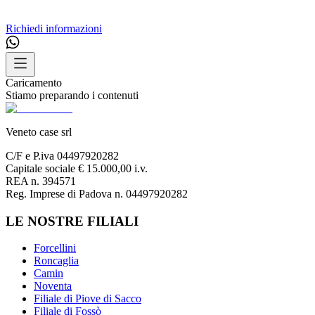
Richiedi informazioni
Caricamento
Stiamo preparando i contenuti
Veneto case srl
C/F e P.iva 04497920282
Capitale sociale € 15.000,00 i.v.
REA n. 394571
Reg. Imprese di Padova n. 04497920282
LE NOSTRE FILIALI
Forcellini
Roncaglia
Camin
Noventa
Filiale di Piove di Sacco
Filiale di Fossò