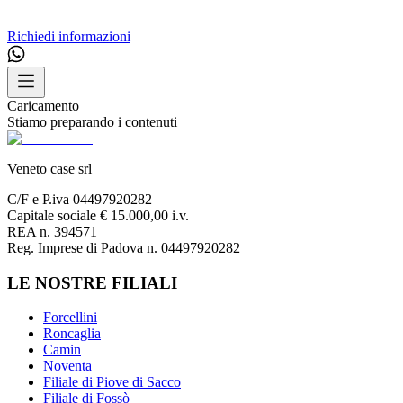
Richiedi informazioni
Caricamento
Stiamo preparando i contenuti
Veneto case srl
C/F e P.iva 04497920282
Capitale sociale € 15.000,00 i.v.
REA n. 394571
Reg. Imprese di Padova n. 04497920282
LE NOSTRE FILIALI
Forcellini
Roncaglia
Camin
Noventa
Filiale di Piove di Sacco
Filiale di Fossò